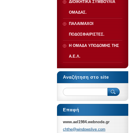
ΔΙΟΙΚΗΤΙΚΑ ΣΥΜΒΟΥΛΙΑ
ΟΜΑΔΑΣ.
ΠΑΛΑΙΜΑΧΟΙ
ΠΟΔΟΣΦΑΙΡΙΣΤΕΣ.
Η ΟΜΑΔΑ ΥΠΟΔΟΜΗΣ ΤΗΣ
Α.Ε.Λ.
Αναζήτηση στο site
Επαφή
www.ael1984.webnode.gr
chthe@wi
ndowsliv
e.com