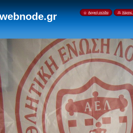
.webnode.gr
Αρχική σελίδα
Χάρτης 