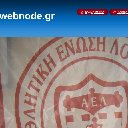
.webnode.gr
Αρχική σελίδα
Χάρτης 