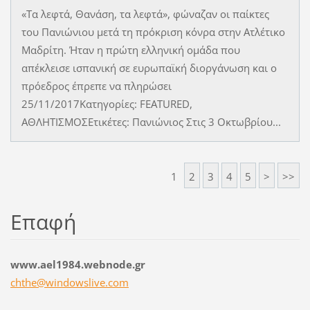
«Τα λεφτά, Θανάση, τα λεφτά», φώναζαν οι παίκτες
του Πανιώνιου μετά τη πρόκριση κόνρα στην Ατλέτικο
Μαδρίτη. Ήταν η πρώτη ελληνική ομάδα που
απέκλεισε ισπανική σε ευρωπαϊκή διοργάνωση και ο
πρόεδρος έπρεπε να πληρώσει
25/11/2017Κατηγορίες: FEATURED,
ΑΘΛΗΤΙΣΜΟΣΕτικέτες: Πανιώνιος Στις 3 Οκτωβρίου...
1
2
3
4
5
>
>>
Επαφή
www.ael1984.webnode.gr
chthe@wi
ndowsliv
e.com