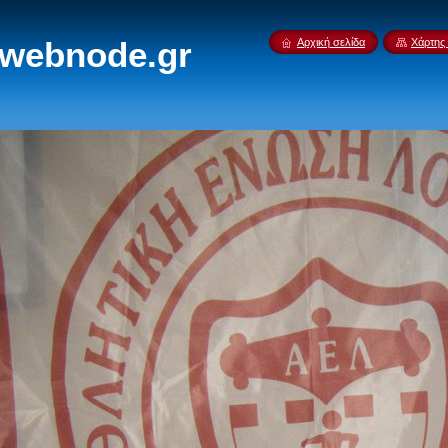
.webnode.gr
Αρχική σελίδα
Χάρτης 