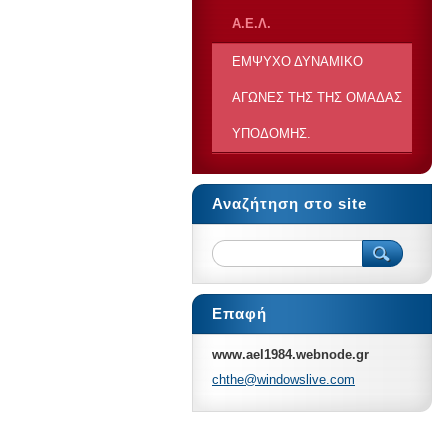
Α.Ε.Λ.
ΕΜΨΥΧΟ ΔΥΝΑΜΙΚΟ
ΑΓΩΝΕΣ ΤΗΣ ΤΗΣ ΟΜΑΔΑΣ
ΥΠΟΔΟΜΗΣ.
Αναζήτηση στο site
Επαφή
www.ael1984.webnode.gr
chthe@wi
ndowsliv
e.com