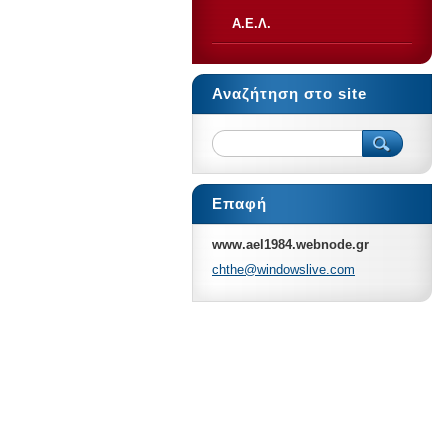
Α.Ε.Λ.
Αναζήτηση στο site
Επαφή
www.ael1984.webnode.gr
chthe@wi
ndowsliv
e.com