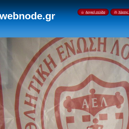
.webnode.gr
Αρχική σελίδα
Χάρτης 