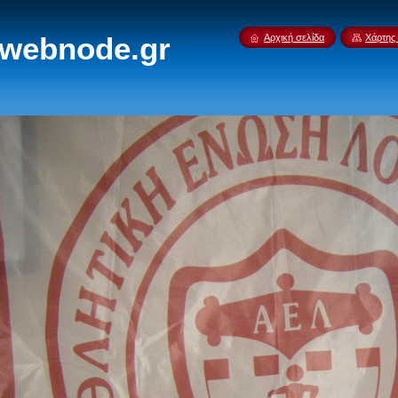
.webnode.gr
Αρχική σελίδα
Χάρτης 