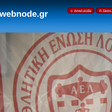
.webnode.gr
Αρχική σελίδα
Χάρτης 