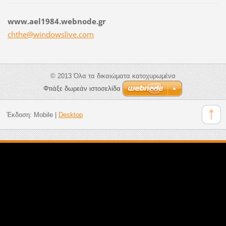
www.ael1984.webnode.gr
chthe@wi
ndowsliv
e.com
© 2013 Όλα τα δικαιώματα κατοχυρωμένα
Φτιάξε δωρεάν ιστοσελίδα
Έκδοση:
Mobile
|
Desktop