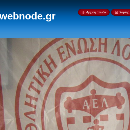
.webnode.gr
Αρχική σελίδα
Χάρτης 