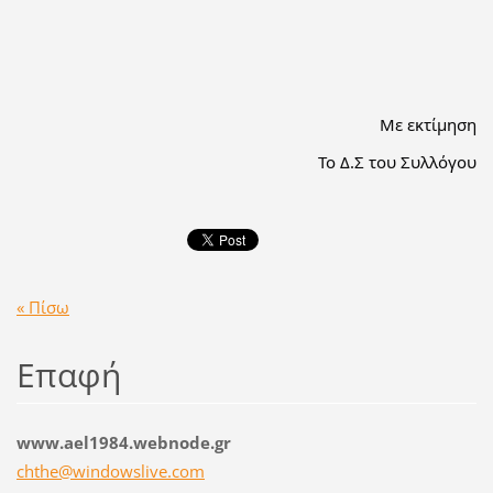
Με εκτίμηση
Το Δ.Σ του Συλλόγου
« Πίσω
Επαφή
www.ael1984.webnode.gr
chthe@wi
ndowsliv
e.com