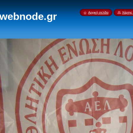
.webnode.gr
Αρχική σελίδα
Χάρτης 