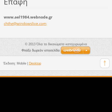
Επαφή
www.ael1984.webnode.gr
chthe@wi
ndowsliv
e.com
© 2013 Όλα τα δικαιώματα κατοχυρωμένα
Φτιάξε δωρεάν ιστοσελίδα
Έκδοση:
Mobile
|
Desktop