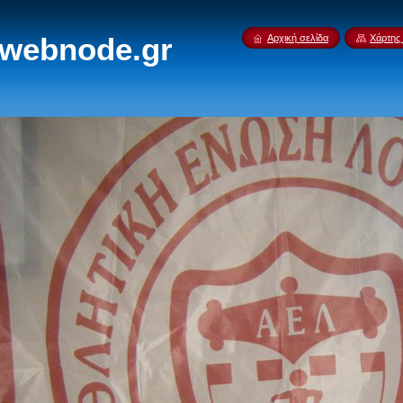
.webnode.gr
Αρχική σελίδα
Χάρτης 